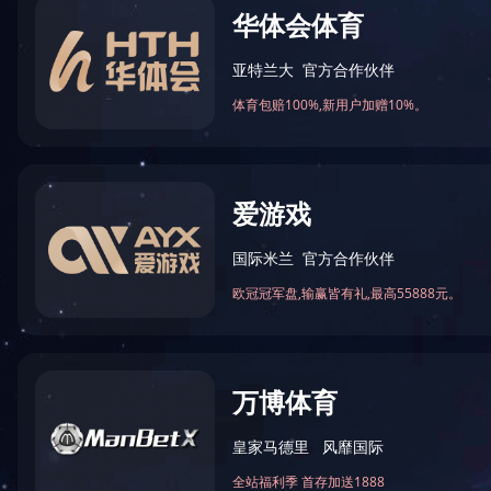
您现
顺逆流烘干塔(8)
混流烘干塔(23)