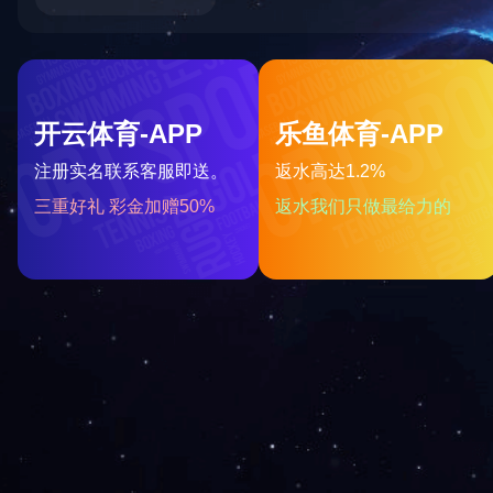
河南
寨、
技术
学、
环保
业协
位、
行I
地址：辽宁省铁岭市