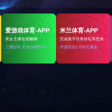
、河北、陕西、宁夏、甘肃、新疆、云南、广西、江苏、安徽等省市自治区，并远销
马来西亚、俄罗斯等国家。
公司一直致力于干燥技术和工艺的研究与开发，继承发扬了铁岭精工在农业干燥、工
与工艺的先进理念，先后设计出了拥有自己专利技术的适应我国玉米、水稻、小麦、
辽宁工业大学、沈阳农业大学合作开发了高效节能的脱硫除尘设备、燃气燃油热风炉
产品。
多年来凭借雄厚的技术底蕴和不断创新精神，以及诚信经营的企业宗旨、优良的产品
会AAA级信用企业、ISO9001质量体系认证、铁岭市质量检验合格单位、铁岭市先进
重合同守信用示范企业。并于2016年荣获第七届“精耕杯”农业机械行业评选“用户心
公司在不断发展壮大的同时不忘初心，继续秉承“诚信、优质、创新、发展”的企业精
SO9001标准，以一流的技术、一流的产品、一流的服务回馈新老用户，携手共赢，创
银州区汇工街98号 电话：024-74565289 74501618 传真：024-74564979 mail：tljd