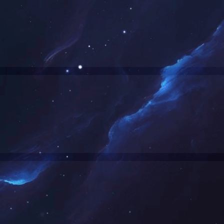
在的位置：
九游网页版·官方版在线入口
>>
工程案例
>> 山东高密 300吨
山东高密 300吨
浏览次数：
10084
日期：
2017年03月06日 