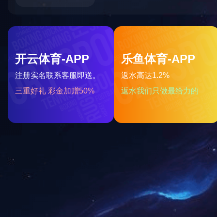
DW系列新型多层带式烘干机
(2)
TDDQ低破碎自清式粮食提升
机(1)
ZTZ系列塔式种子烘干机(1)
5HSG系列循环式谷物干燥机
(1)
GZQ(GZR)系列振动流化床干
燥（冷却）机(1)
GZRY系列振动流化床盐业干
燥机(1)
GFZ系列组合加热式流化床干
燥机(1)
GZS系列双质体振动流化床干
燥机(1)